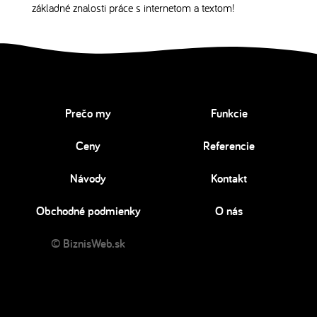
základné znalosti práce s internetom a textom!
Prečo my
Funkcie
Ceny
Referencie
Návody
Kontakt
Obchodné podmienky
O nás
© BiznisWeb.sk