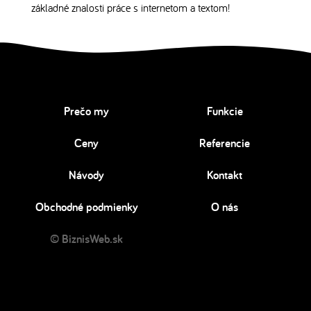
základné znalosti práce s internetom a textom!
Prečo my
Funkcie
Ceny
Referencie
Návody
Kontakt
Obchodné podmienky
O nás
© BiznisWeb.sk