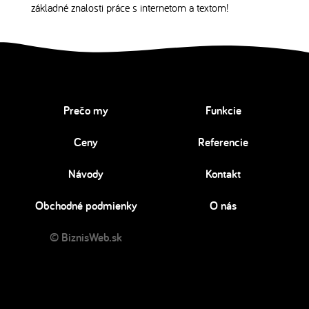
základné znalosti práce s internetom a textom!
Prečo my
Funkcie
Ceny
Referencie
Návody
Kontakt
Obchodné podmienky
O nás
© BiznisWeb.sk