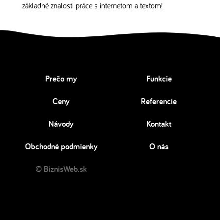
základné znalosti práce s internetom a textom!
Prečo my
Funkcie
Ceny
Referencie
Návody
Kontakt
Obchodné podmienky
O nás
© BiznisWeb.sk