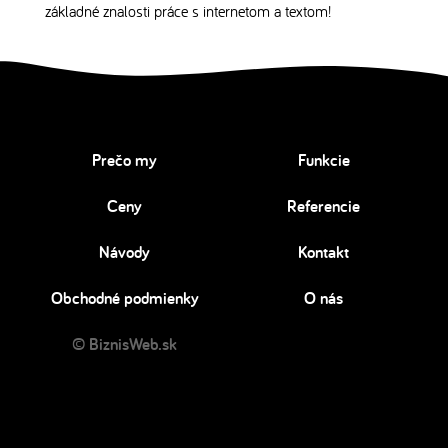
základné znalosti práce s internetom a textom!
Prečo my
Funkcie
Ceny
Referencie
Návody
Kontakt
Obchodné podmienky
O nás
© BiznisWeb.sk