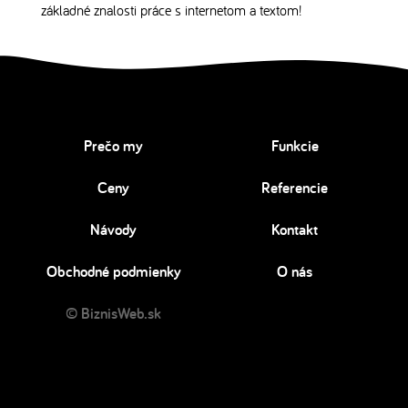
základné znalosti práce s internetom a textom!
Prečo my
Funkcie
Ceny
Referencie
Návody
Kontakt
Obchodné podmienky
O nás
© BiznisWeb.sk