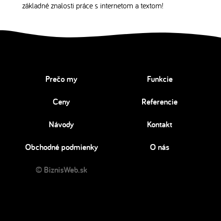
základné znalosti práce s internetom a textom!
Prečo my
Funkcie
Ceny
Referencie
Návody
Kontakt
Obchodné podmienky
O nás
© BiznisWeb.sk