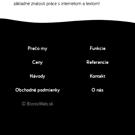
základné znalosti práce s internetom a textom!
Prečo my
Funkcie
Ceny
Referencie
Návody
Kontakt
Obchodné podmienky
O nás
© BiznisWeb.sk