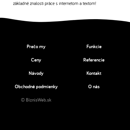
základné znalosti práce s internetom a textom!
Prečo my
Funkcie
Ceny
Referencie
Návody
Kontakt
Obchodné podmienky
O nás
© BiznisWeb.sk