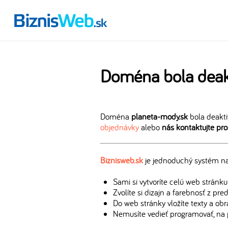
Doména bola deak
Doména
planeta-mody.sk
bola deakti
objednávky
alebo
nás kontaktujte pr
Biznisweb.sk
je jednoduchý systém na 
Sami si vytvoríte celú web stránku
Zvolíte si dizajn a farebnosť z pr
Do web stránky vložíte texty a ob
Nemusíte vedieť programovať, na 