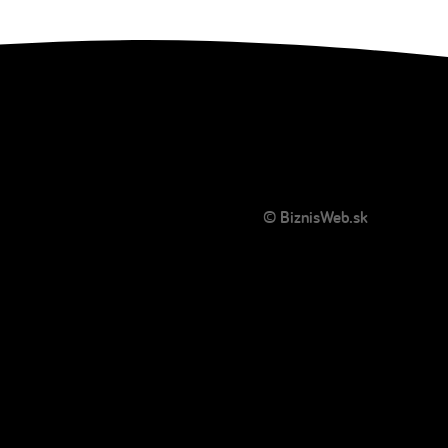
© BiznisWeb.sk