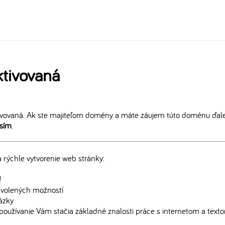
tivovaná
vovaná. Ak ste majiteľom domény a máte záujem túto doménu ďalej
osím
.
rýchle vytvorenie web stránky:
!
edvolených možností
rázky
používanie Vám stačia základné znalosti práce s internetom a text