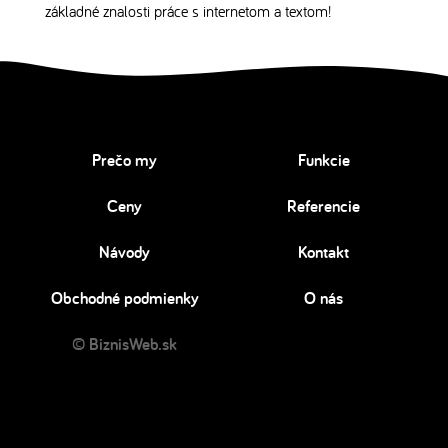
základné znalosti práce s internetom a textom!
Prečo my
Funkcie
Ceny
Referencie
Návody
Kontakt
Obchodné podmienky
O nás
© BiznisWeb.sk