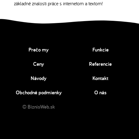
základné znalosti práce s internetom a textom!
Prečo my
Funkcie
Ceny
Referencie
Návody
Kontakt
Obchodné podmienky
O nás
© BiznisWeb.sk