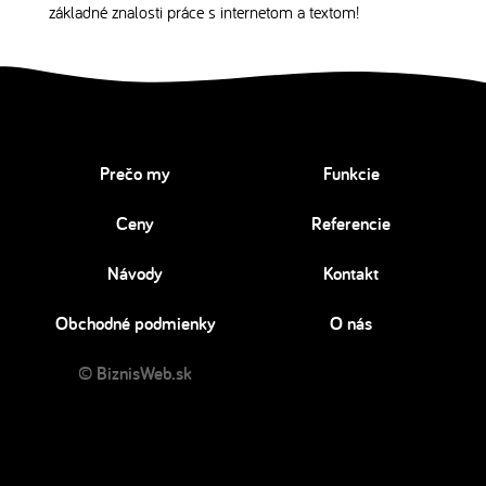
základné znalosti práce s internetom a textom!
Prečo my
Funkcie
Ceny
Referencie
Návody
Kontakt
Obchodné podmienky
O nás
© BiznisWeb.sk