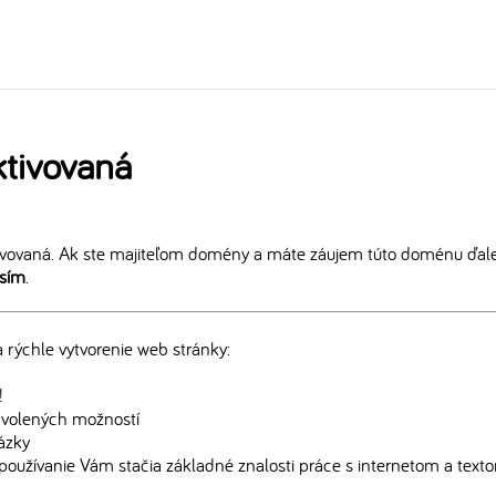
tivovaná
vovaná. Ak ste majiteľom domény a máte záujem túto doménu ďalej
osím
.
rýchle vytvorenie web stránky:
!
edvolených možností
rázky
používanie Vám stačia základné znalosti práce s internetom a text