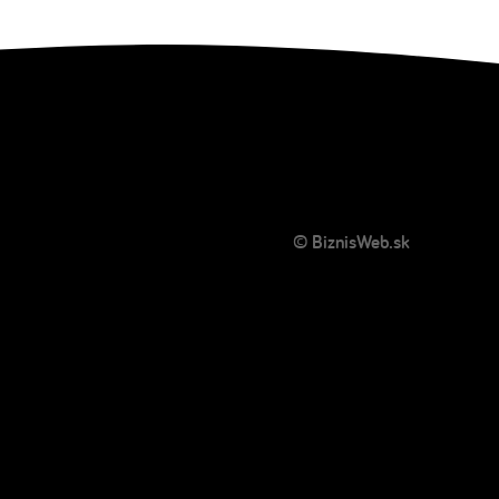
© BiznisWeb.sk