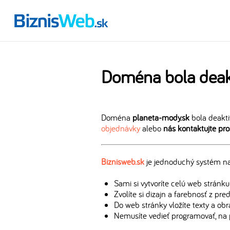
Doména bola deak
Doména
planeta-mody.sk
bola deakti
objednávky
alebo
nás kontaktujte pr
Biznisweb.sk
je jednoduchý systém na 
Sami si vytvoríte celú web stránku
Zvolíte si dizajn a farebnosť z pr
Do web stránky vložíte texty a ob
Nemusíte vedieť programovať, na 