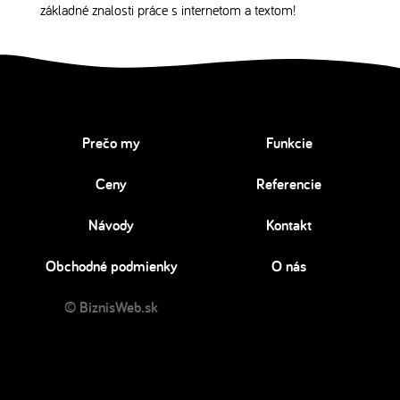
základné znalosti práce s internetom a textom!
Prečo my
Funkcie
Ceny
Referencie
Návody
Kontakt
Obchodné podmienky
O nás
© BiznisWeb.sk