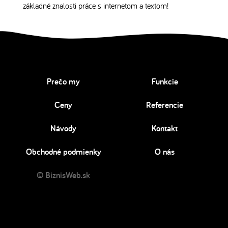
základné znalosti práce s internetom a textom!
Prečo my
Funkcie
Ceny
Referencie
Návody
Kontakt
Obchodné podmienky
O nás
© BiznisWeb.sk