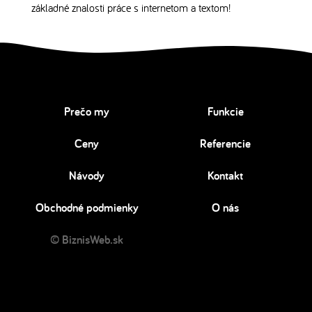
základné znalosti práce s internetom a textom!
Prečo my
Funkcie
Ceny
Referencie
Návody
Kontakt
Obchodné podmienky
O nás
© BiznisWeb.sk