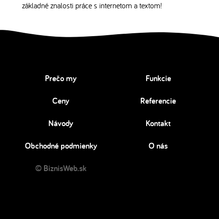
základné znalosti práce s internetom a textom!
Prečo my
Funkcie
Ceny
Referencie
Návody
Kontakt
Obchodné podmienky
O nás
© BiznisWeb.sk