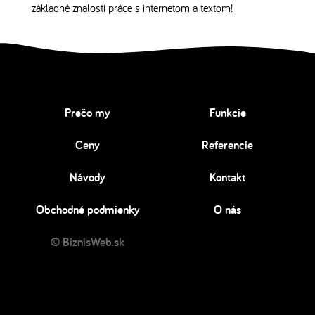
základné znalosti práce s internetom a textom!
Prečo my
Funkcie
Ceny
Referencie
Návody
Kontakt
Obchodné podmienky
O nás
© BiznisWeb.sk