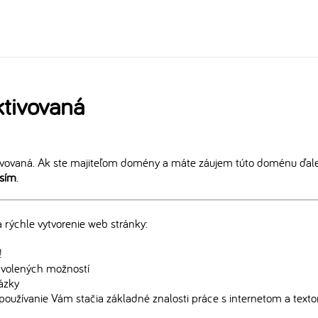
tivovaná
vovaná. Ak ste majiteľom domény a máte záujem túto doménu ďalej
osím
.
rýchle vytvorenie web stránky:
!
edvolených možností
rázky
používanie Vám stačia základné znalosti práce s internetom a text