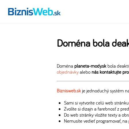
Doména bola deak
Doména
planeta-mody.sk
bola deakti
objednávky
alebo
nás kontaktujte pr
Biznisweb.sk
je jednoduchý systém na 
Sami si vytvoríte celú web stránku
Zvolíte si dizajn a farebnosť z pr
Do web stránky vložíte texty a ob
Nemusíte vedieť programovať, na 