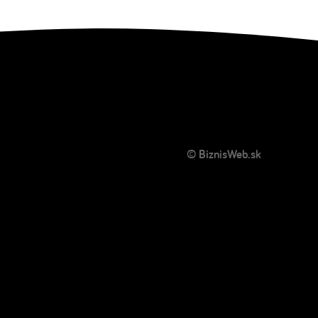
© BiznisWeb.sk