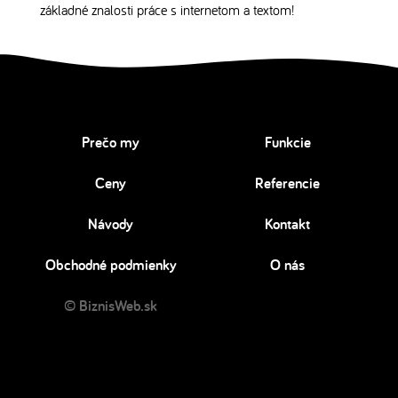
základné znalosti práce s internetom a textom!
Prečo my
Funkcie
Ceny
Referencie
Návody
Kontakt
Obchodné podmienky
O nás
© BiznisWeb.sk