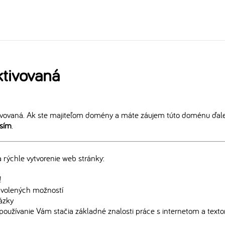
tivovaná
vovaná. Ak ste majiteľom domény a máte záujem túto doménu ďalej
osím
.
rýchle vytvorenie web stránky:
!
edvolených možností
rázky
používanie Vám stačia základné znalosti práce s internetom a text