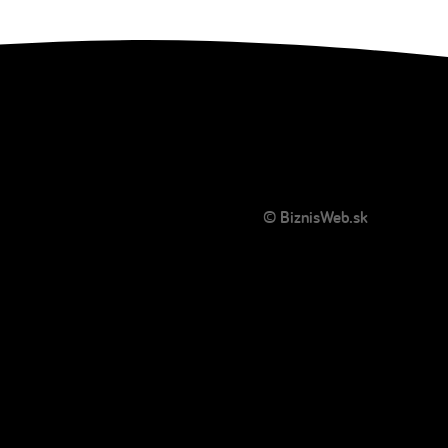
© BiznisWeb.sk