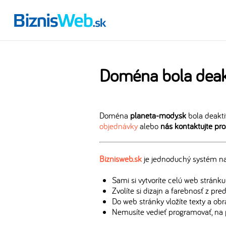
Doména bola deak
Doména
planeta-mody.sk
bola deakti
objednávky
alebo
nás kontaktujte pr
Biznisweb.sk
je jednoduchý systém na 
Sami si vytvoríte celú web stránku
Zvolíte si dizajn a farebnosť z pr
Do web stránky vložíte texty a ob
Nemusíte vedieť programovať, na 