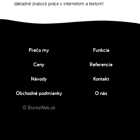
základné znalosti práce s internetom a textom!
Prečo my
Funkcie
Ceny
Referencie
Návody
Kontakt
Obchodné podmienky
O nás
© BiznisWeb.sk