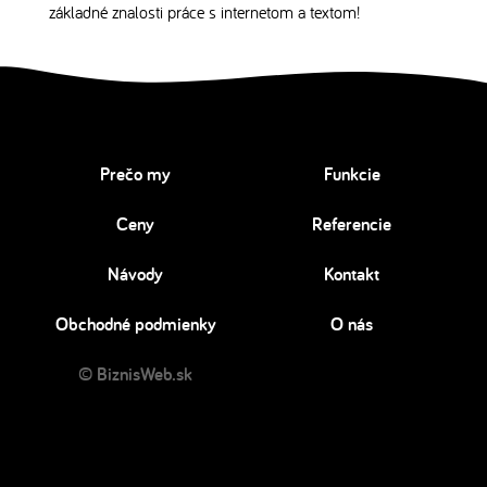
základné znalosti práce s internetom a textom!
Prečo my
Funkcie
Ceny
Referencie
Návody
Kontakt
Obchodné podmienky
O nás
© BiznisWeb.sk