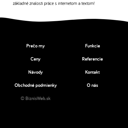
základné znalosti práce s internetom a textom!
Prečo my
Funkcie
Ceny
Referencie
Návody
Kontakt
Obchodné podmienky
O nás
© BiznisWeb.sk