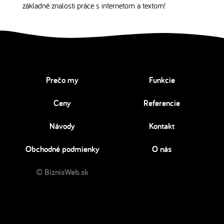
základné znalosti práce s internetom a textom!
Prečo my
Funkcie
Ceny
Referencie
Návody
Kontakt
Obchodné podmienky
O nás
© BiznisWeb.sk