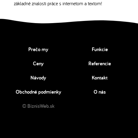
základné znalosti práce s internetom a textom!
Prečo my
Funkcie
Ceny
Referencie
Návody
Kontakt
Obchodné podmienky
O nás
© BiznisWeb.sk