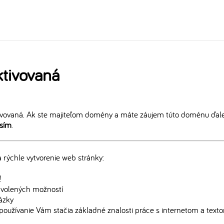
tivovaná
vovaná. Ak ste majiteľom domény a máte záujem túto doménu ďalej
osím
.
rýchle vytvorenie web stránky:
!
edvolených možností
rázky
používanie Vám stačia základné znalosti práce s internetom a text