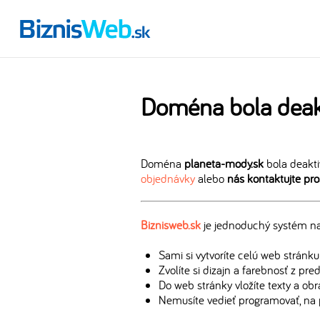
Doména bola deak
Doména
planeta-mody.sk
bola deakti
objednávky
alebo
nás kontaktujte pr
Biznisweb.sk
je jednoduchý systém na 
Sami si vytvoríte celú web stránku
Zvolíte si dizajn a farebnosť z pr
Do web stránky vložíte texty a ob
Nemusíte vedieť programovať, na 