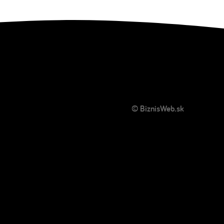
© BiznisWeb.sk