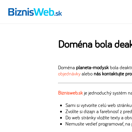
Doména bola deak
Doména
planeta-mody.sk
bola deakti
objednávky
alebo
nás kontaktujte pr
Biznisweb.sk
je jednoduchý systém na 
Sami si vytvoríte celú web stránku
Zvolíte si dizajn a farebnosť z pr
Do web stránky vložíte texty a ob
Nemusíte vedieť programovať, na 