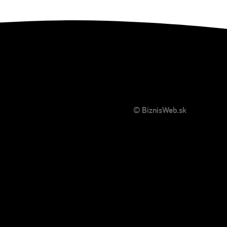
© BiznisWeb.sk