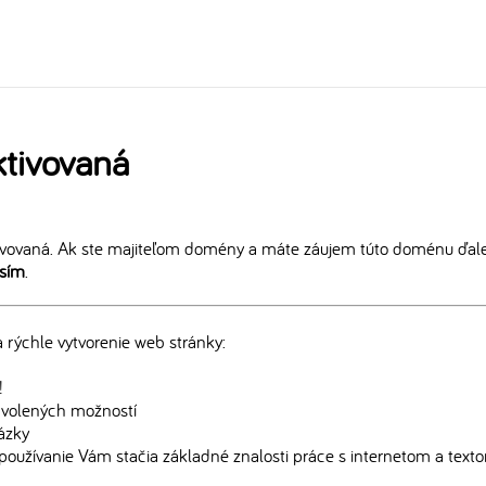
tivovaná
vovaná. Ak ste majiteľom domény a máte záujem túto doménu ďalej
osím
.
rýchle vytvorenie web stránky:
!
edvolených možností
rázky
používanie Vám stačia základné znalosti práce s internetom a text