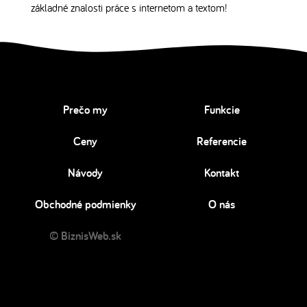
základné znalosti práce s internetom a textom!
Prečo my
Funkcie
Ceny
Referencie
Návody
Kontakt
Obchodné podmienky
O nás
© BiznisWeb.sk