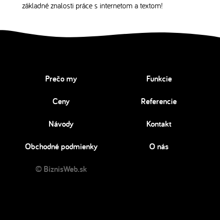
základné znalosti práce s internetom a textom!
Prečo my
Funkcie
Ceny
Referencie
Návody
Kontakt
Obchodné podmienky
O nás
© BiznisWeb.sk