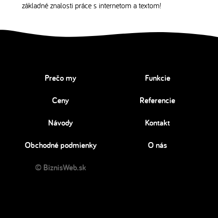
základné znalosti práce s internetom a textom!
Prečo my
Funkcie
Ceny
Referencie
Návody
Kontakt
Obchodné podmienky
O nás
© BiznisWeb.sk