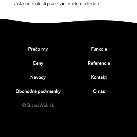
základné znalosti práce s internetom a textom!
Prečo my
Funkcie
Ceny
Referencie
Návody
Kontakt
Obchodné podmienky
O nás
© BiznisWeb.sk