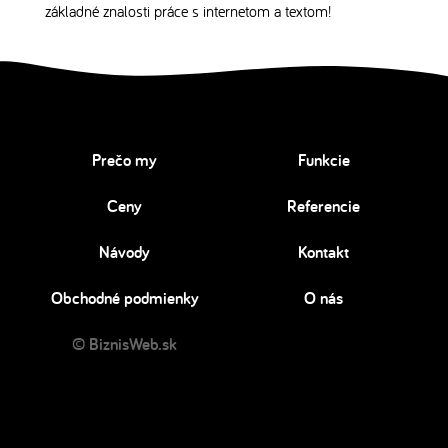
základné znalosti práce s internetom a textom!
Prečo my
Funkcie
Ceny
Referencie
Návody
Kontakt
Obchodné podmienky
O nás
© BiznisWeb.sk